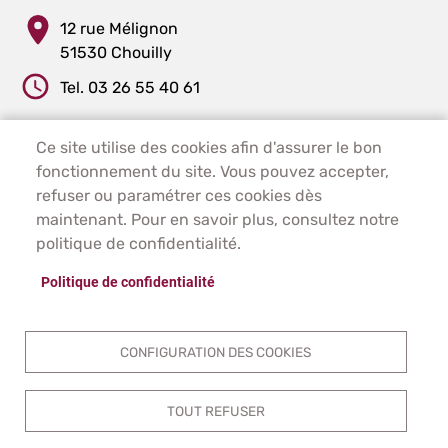
12 rue Mélignon
51530 Chouilly
Tel. 03 26 55 40 61
Ce site utilise des cookies afin d'assurer le bon
PIED DE PAGE - CHOUILLY
ACCUEIL
fonctionnement du site. Vous pouvez accepter,
PLAN DU SITE
refuser ou paramétrer ces cookies dès
CONTACT
maintenant. Pour en savoir plus, consultez notre
MENTIONS LÉGALES
politique de confidentialité.
DONNÉES PERSONNELLES
Politique de confidentialité
ACCESSIBILITÉ
COOKIES
S'IDENTIFIER
CONFIGURATION DES COOKIES
TOUT REFUSER