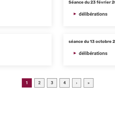
Séance du 23 février 
délibérations
séance du 13 octobre 
délibérations
Page suivante
Dernière pag
1
2
3
4
›
»