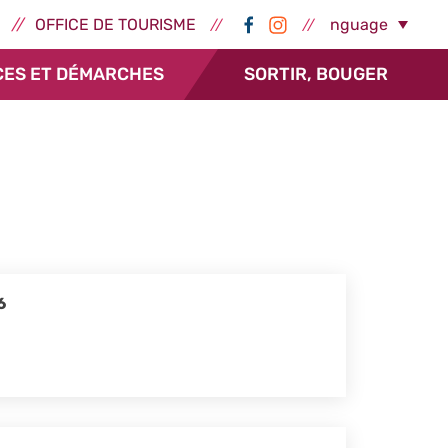
ernes - Épernay
Réseaux sociaux -
Select Language
OFFICE DE TOURISME
CES ET DÉMARCHES
SORTIR, BOUGER
6