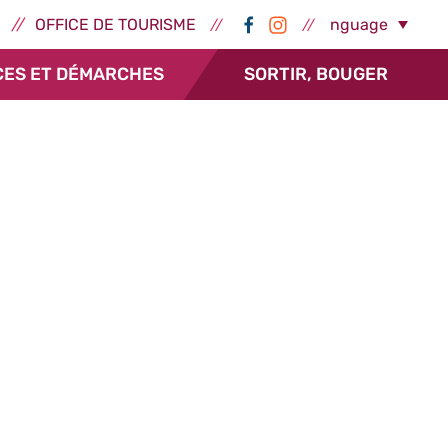
ernes - Épernay
Réseaux sociaux -
Select Language
OFFICE DE TOURISME
CES ET DÉMARCHES
SORTIR, BOUGER