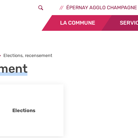
Aller au contenu principal
Header - Liens ext
ÉPERNAY AGGLO CHAMPAGNE
LA COMMUNE
SERVI
Elections, recensement
ement
Elections