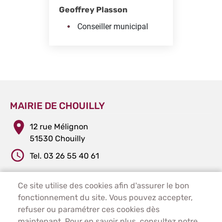
Geoffrey Plasson
Conseiller municipal
MAIRIE DE CHOUILLY
12 rue Mélignon
51530 Chouilly
Tel. 03 26 55 40 61
Ce site utilise des cookies afin d'assurer le bon
PIED DE PAGE - CHOUILLY
ACCUEIL
fonctionnement du site. Vous pouvez accepter,
PLAN DU SITE
refuser ou paramétrer ces cookies dès
CONTACT
maintenant. Pour en savoir plus, consultez notre