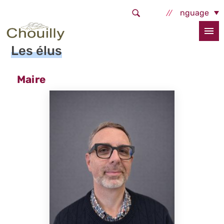
Aller au contenu principal
Select Language
Accueil
La commune
Vie municipale
Les élus
Les élus
Maire