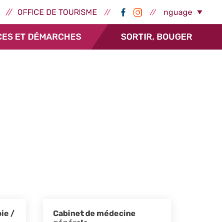
ernes - Épernay
Réseaux sociaux -
Select Language
OFFICE DE TOURISME
CES ET DÉMARCHES
SORTIR, BOUGER
ie /
Cabinet de médecine