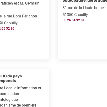
ostéopathie, diététiqu
raticien est M. Germain
31 rue de la Haute borne
.
51350 Chouilly
e la rue Dom Pérignon
03 26 54 92 81
0 Chouilly
2 65 52 86
CLIC du pays
mpenois
re Local d’Information et
oordination
ntologique.
rganisme de première