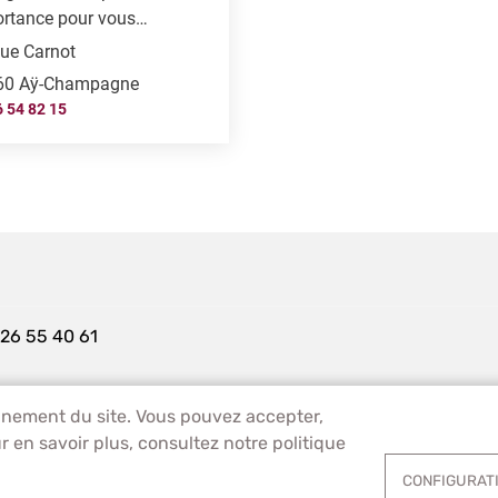
rtance pour vous…
ue Carnot
60 Aÿ-Champagne
6 54 82 15
 26 55 40 61
ionnement du site. Vous pouvez accepter,
MENTIONS LÉGALES
DONNÉES PERSONNELLES
 en savoir plus, consultez notre politique
CONFIGURATI