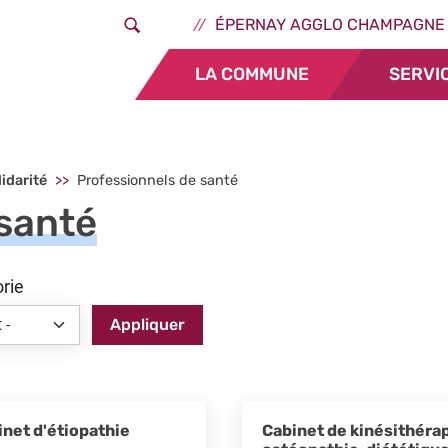
Aller au contenu principal
Header - Liens ext
ÉPERNAY AGGLO CHAMPAGNE
LA COMMUNE
SERVI
lidarité
Professionnels de santé
 santé
rie
Appliquer
inet d'étiopathie
Cabinet de kinésithérap