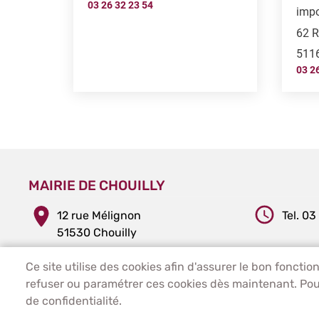
03 26 32 23 54
impo
62 R
511
03 2
MAIRIE DE CHOUILLY
12 rue Mélignon
Tel. 03
51530 Chouilly
Ce site utilise des cookies afin d'assurer le bon fonct
PIED DE PAGE - CHOUILLY
ACCUEIL
PLAN DU SITE
CONTACT
refuser ou paramétrer ces cookies dès maintenant. Pour
de confidentialité.