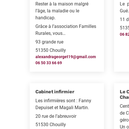
Rester à la maison malgré
Le p
l’âge, la maladie ou le
Gué
handicap.
11 d
Grâce à l’association Familles
5135
Rurales, vous…
06 8
93 grande rue
51350 Chouilly
alexandrageorget19@gmail.com
06 50 33 66 69
Cabinet infirmier
Le 
Cha
Les infirmières sont : Fanny
Cent
Depuiset et Magali Martin.
de C
20 rue de l’abreuvoir
géro
51530 Chouilly
Un o