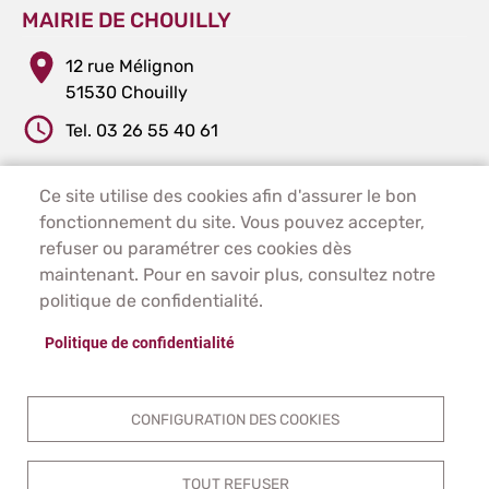
MAIRIE DE CHOUILLY
12 rue Mélignon
51530 Chouilly
Tel. 03 26 55 40 61
Ce site utilise des cookies afin d'assurer le bon
PIED DE PAGE - CHOUILLY
ACCUEIL
fonctionnement du site. Vous pouvez accepter,
PLAN DU SITE
refuser ou paramétrer ces cookies dès
CONTACT
maintenant. Pour en savoir plus, consultez notre
MENTIONS LÉGALES
politique de confidentialité.
DONNÉES PERSONNELLES
Politique de confidentialité
ACCESSIBILITÉ
COOKIES
S'IDENTIFIER
CONFIGURATION DES COOKIES
TOUT REFUSER