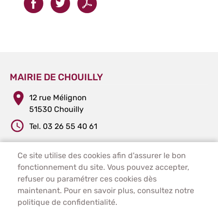
MAIRIE DE CHOUILLY
12 rue Mélignon
51530 Chouilly
Tel. 03 26 55 40 61
Ce site utilise des cookies afin d'assurer le bon
PIED DE PAGE - CHOUILLY
ACCUEIL
fonctionnement du site. Vous pouvez accepter,
PLAN DU SITE
refuser ou paramétrer ces cookies dès
CONTACT
maintenant. Pour en savoir plus, consultez notre
MENTIONS LÉGALES
politique de confidentialité.
DONNÉES PERSONNELLES