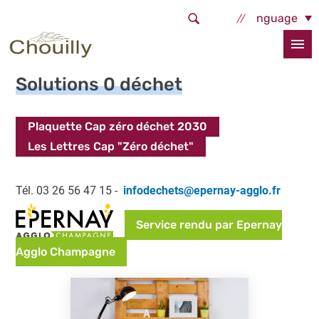
Aller au contenu principal
Select Language
Accueil
Services et démarches
Cadre de vie
Solutions 0 déchet
Solutions 0 déchet
Plaquette Cap zéro déchet 2030
Les Lettres Cap "Zéro déchet"
Tél. 03 26 56 47 15 -
infodechets@epernay-agglo.fr
Service rendu par Epernay
Agglo Champagne