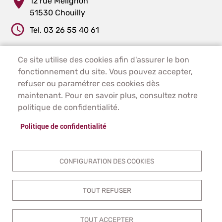
12 rue Mélignon
51530 Chouilly
Tel. 03 26 55 40 61
Ce site utilise des cookies afin d'assurer le bon
PIED DE PAGE - CHOUILLY
ACCUEIL
fonctionnement du site. Vous pouvez accepter,
PLAN DU SITE
refuser ou paramétrer ces cookies dès
CONTACT
maintenant. Pour en savoir plus, consultez notre
MENTIONS LÉGALES
politique de confidentialité.
DONNÉES PERSONNELLES
Politique de confidentialité
ACCESSIBILITÉ
COOKIES
S'IDENTIFIER
CONFIGURATION DES COOKIES
TOUT REFUSER
TOUT ACCEPTER