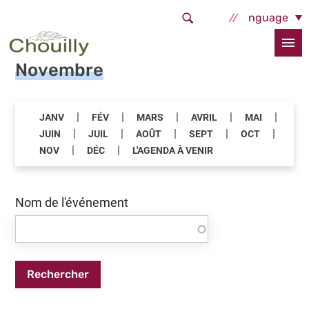
Aller au contenu principal
Select Language
Accueil
Tout l'agenda
Novembre
|
|
|
|
|
JANV
FÉV
MARS
AVRIL
MAI
|
|
|
|
|
JUIN
JUIL
AOÛT
SEPT
OCT
|
|
NOV
DÉC
L'AGENDA À VENIR
Nom de l'événement
Rechercher