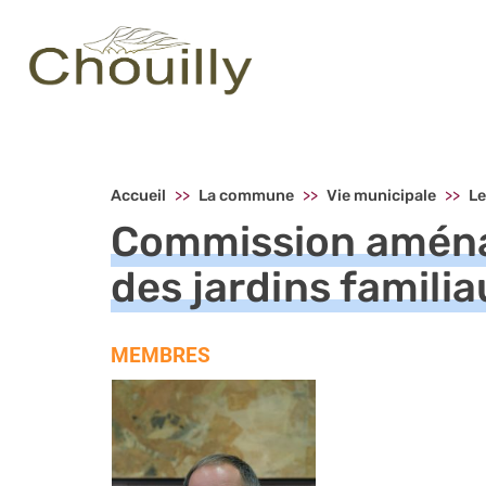
Menu principal - Chouilly
Accueil
La commune
Vie municipale
Le
Commission aménag
des jardins famili
MEMBRES