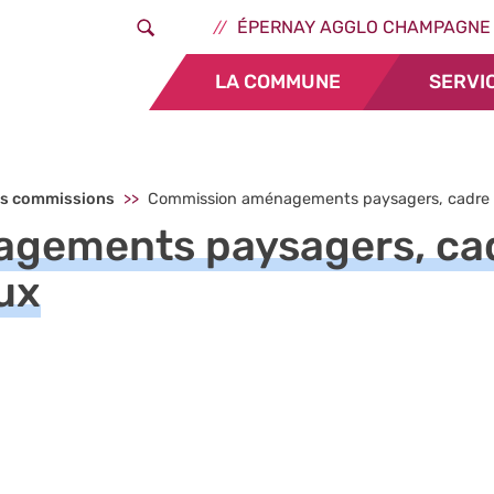
Aller au contenu principal
Header - Liens ext
ÉPERNAY AGGLO CHAMPAGNE
LA COMMUNE
SERVI
s commissions
Commission aménagements paysagers, cadre de 
ements paysagers, cadr
aux