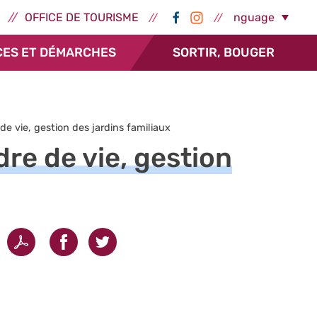
ernes - Épernay
Réseaux sociaux -
Select Language
OFFICE DE TOURISME
CES ET DÉMARCHES
SORTIR, BOUGER
vie, gestion des jardins familiaux
e de vie, gestion